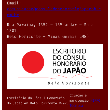
Email:
comunicacao@consuladohonorariojapaobh.c
om.br
Rua Paraíba, 1352 – 13º andar – Sala
1301
Belo Horizonte – Minas Gerais (MG)
Criação e
Escritório do Cônsul Honorário
manutenção
NIPPO
do Japão em Belo Horizonte ©2025
Técnica